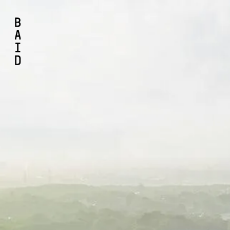
BAID Borchardt Architektur Interior Design GmbH